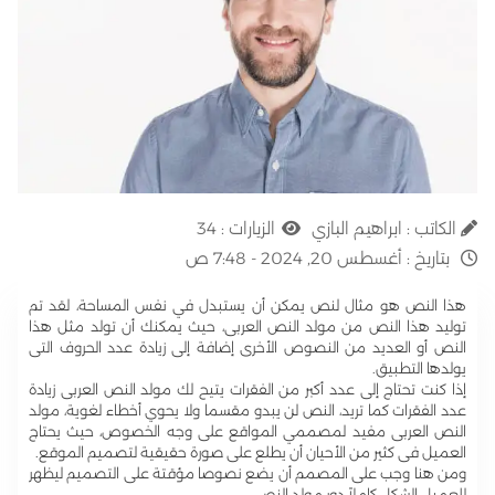
الكاتب :
ابراهيم البازي
الزيارات :
34
بتاريخ :
أغسطس 20, 2024 - 7:48 ص
هذا النص هو مثال لنص يمكن أن يستبدل في نفس المساحة، لقد تم
توليد هذا النص من مولد النص العربى، حيث يمكنك أن تولد مثل هذا
النص أو العديد من النصوص الأخرى إضافة إلى زيادة عدد الحروف التى
يولدها التطبيق.
إذا كنت تحتاج إلى عدد أكبر من الفقرات يتيح لك مولد النص العربى زيادة
عدد الفقرات كما تريد، النص لن يبدو مقسما ولا يحوي أخطاء لغوية، مولد
النص العربى مفيد لمصممي المواقع على وجه الخصوص، حيث يحتاج
العميل فى كثير من الأحيان أن يطلع على صورة حقيقية لتصميم الموقع.
ومن هنا وجب على المصمم أن يضع نصوصا مؤقتة على التصميم ليظهر
للعميل الشكل كاملاً،دور مولد النص