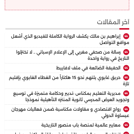
أخر المقالات
إبراهيم بن مالك يكشف الرواية الكاملة للفيديو الذي أشعل
مواقع التواصل
رسالة من صحفي مغربي إلى الإعلام الإسباني .. لا تختزلوا
التاريخ في رواية واحدة
الحقيقة الضائعة في ملف لافاييط
حريق غابوي يلتهم نحو 15 هكتاراً من الغطاء الغابوي بإقليم
تازة
مديرية التعليم بمكناس :تدبير وحكامة متميزة في توسيع
وتجويد العرض المدرسي ثانوية المنتزه التأهيلية نموذجا
رواج اقتصادي و مقاولات مكناسية ضمن فعاليات مهرجان
عيساوة الدولي
معايير عالمية لمنصة باب منصور التاريخية