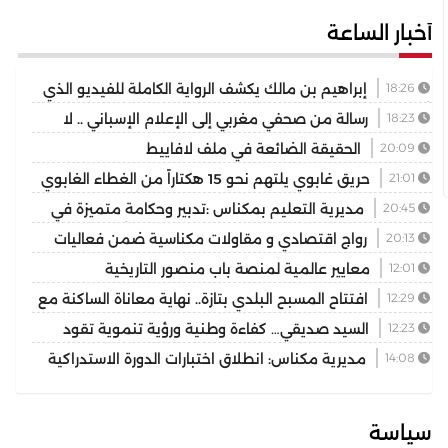
أخبار الساعة
18:26
إبراهيم بن مالك يكشف الرواية الكاملة للفيديو الذي
أشعل مواقع التواصل
18:23
رسالة من صحفي مغربي إلى الإعلام الإسباني .. لا
تختزلوا التاريخ في رواية واحدة
20:09
الحقيقة الضائعة في ملف لافاييط
21:01
حريق غابوي يلتهم نحو 15 هكتاراً من الغطاء الغابوي
بإقليم تازة
20:45
مديرية التعليم بمكناس :تدبير وحكامة متميزة في
توسيع وتجويد العرض المدرسي ثانوية المنتزه التأهيلية نموذجا
20:13
رواج اقتصادي و مقاولات مكناسية ضمن فعاليات
مهرجان عيساوة الدولي
12:01
معايير عالمية لمنصة باب منصور التاريخية
12:29
افتتاح المسبح البلدي بتازة.. نهاية معاناة الساكنة مع
غياب فضاء السباحة الوحيد
12:23
السيد صديقي… كفاءة وطنية ورؤية تنموية تقود
رهان التجمع الوطني للأحرار بإقليم بركان
14:08
مديرية مكناس: انطلاق اختبارات الدورة الاستدراكية
لامتحانات البكالوريا الخاص بالمترشحين الممدرسين والأحرار دورة
2026
سياسة