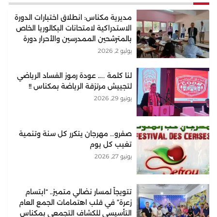
مديرية مكناس: انطلاق اختبارات الدورة
الاستدراكية لامتحانات البكالوريا الخاص
بالمترشحين الممدرسين والأحرار دورة
2026
يوليو 2, 2026
لنا كلمة ….. عودة رموز الفساد الرياضي
لتجييش مرتزقة الرياضة بمكناس !!
يونيو 29, 2026
صفرو… مهرجان يتكرر كل سنة وتنمية
تغيب كل يوم
يونيو 27, 2026
تتويجاً لمسار نضالي متميز.. “ابتسام
زعرة” في قلب اهتمامات الجمع العام
التأسيسي للكشاف التجمعي بمكناس