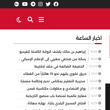
أخبار الساعة
18:26
إبراهيم بن مالك يكشف الرواية الكاملة للفيديو
الذي أشعل مواقع التواصل
18:23
رسالة من صحفي مغربي إلى الإعلام الإسباني ..
لا تختزلوا التاريخ في رواية واحدة
20:09
الحقيقة الضائعة في ملف لافاييط
21:01
حريق غابوي يلتهم نحو 15 هكتاراً من الغطاء
الغابوي بإقليم تازة
20:45
مديرية التعليم بمكناس :تدبير وحكامة متميزة
في توسيع وتجويد العرض المدرسي ثانوية المنتزه التأهيلية
20:13
رواج اقتصادي و مقاولات مكناسية ضمن
نموذجا
فعاليات مهرجان عيساوة الدولي
12:01
معايير عالمية لمنصة باب منصور التاريخية
12:29
افتتاح المسبح البلدي بتازة.. نهاية معاناة
الساكنة مع غياب فضاء السباحة الوحيد