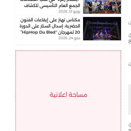
الجمع العام التأسيسي للكشاف
يونيو 13, 2026
التجمعي بمكناس
مكناس تهتز على إيقاعات الفنون
ن
الحضرية: إسدال الستار على الدورة
20 لمهرجان “HipHop Du Bled”
ي
مايو 24, 2026
ع
ن
مساحة اعلانية
ي
ع