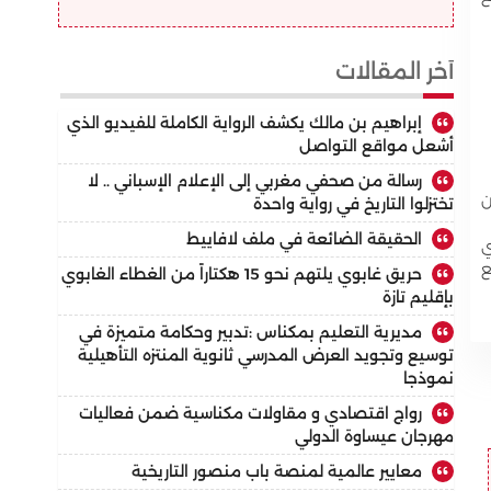
أخر المقالات
إبراهيم بن مالك يكشف الرواية الكاملة للفيديو الذي
أشعل مواقع التواصل
رسالة من صحفي مغربي إلى الإعلام الإسباني .. لا
ن
تختزلوا التاريخ في رواية واحدة
الحقيقة الضائعة في ملف لافاييط
ي
ع
حريق غابوي يلتهم نحو 15 هكتاراً من الغطاء الغابوي
بإقليم تازة
مديرية التعليم بمكناس :تدبير وحكامة متميزة في
توسيع وتجويد العرض المدرسي ثانوية المنتزه التأهيلية
نموذجا
رواج اقتصادي و مقاولات مكناسية ضمن فعاليات
مهرجان عيساوة الدولي
معايير عالمية لمنصة باب منصور التاريخية