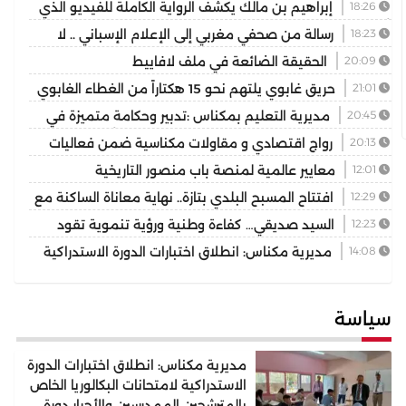
18:26
إبراهيم بن مالك يكشف الرواية الكاملة للفيديو الذي
أشعل مواقع التواصل
18:23
رسالة من صحفي مغربي إلى الإعلام الإسباني .. لا
تختزلوا التاريخ في رواية واحدة
20:09
الحقيقة الضائعة في ملف لافاييط
21:01
حريق غابوي يلتهم نحو 15 هكتاراً من الغطاء الغابوي
بإقليم تازة
20:45
مديرية التعليم بمكناس :تدبير وحكامة متميزة في
توسيع وتجويد العرض المدرسي ثانوية المنتزه التأهيلية نموذجا
20:13
رواج اقتصادي و مقاولات مكناسية ضمن فعاليات
مهرجان عيساوة الدولي
12:01
معايير عالمية لمنصة باب منصور التاريخية
12:29
افتتاح المسبح البلدي بتازة.. نهاية معاناة الساكنة مع
غياب فضاء السباحة الوحيد
12:23
السيد صديقي… كفاءة وطنية ورؤية تنموية تقود
رهان التجمع الوطني للأحرار بإقليم بركان
14:08
مديرية مكناس: انطلاق اختبارات الدورة الاستدراكية
لامتحانات البكالوريا الخاص بالمترشحين الممدرسين والأحرار دورة
2026
سياسة
مديرية مكناس: انطلاق اختبارات الدورة
الاستدراكية لامتحانات البكالوريا الخاص
بالمترشحين الممدرسين والأحرار دورة