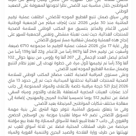
المواطنين خلال مناسبة عيد الأضحى نظرا لجودتها المعروفة على الصعيد
الوطني.
وفي سياق ضمان تتبع القطيع الموجه للأضاحي، انطلقت عملية ترقيم
الماشية منذ 30 مارس 2026، تحت إشراف مباشر من الجمعية الوطنية
لمربي الأغنام والماعز، بتنسيق مع المكتب الوطني للسلامة الصحية
للمنتجات الغذائية، حيث تمت تعبئة منشطي وتقنيي الجمعية للسهر على
إنجاح هذه العملية وضمان شفافية مسار تسويق الأضاحي.
وإلى غاية 17 ماي 2026، شملت عملية الترقيم ما مجموعه 6710 ضيعة،
وأسفرت عن ترقيم 244 ألفا و867 رأسا من الأغنام، و22 ألفا و139 رأسا من
الماعز، ليصل العدد الإجمالي إلى 267 ألفا و6 رؤوس، من بينها حوالي 102
ألفا و33 رأسا تم ترقيمها لأول مرة، في خطوة تهدف إلى تعزيز نظام التتبع
وضمان سلامة القطيع الموجه لعيد الأضحى.
وعلى مستوى المراقبة الصحية، كثفت مصالح المكتب الوطني للسلامة
الصحية للمنتجات الغذائية تدخلاتها الميدانية، حيث تم إلى حدود 13 ماي
2026 إنجاز 521 خرجة مراقبة خاصة بالأعلاف والمواد الممنوعة، إلى جانب
أخذ عشرات العينات المخبرية المتعلقة بالأعلاف واللحوم ومياه السقي،
فضلا عن تنظيم 512 يوما تحسيسيا لفائدة المربين والمهنيين، إضافة إلى
معالجة مختلف شكايات المواطنين المرتبطة بعيد الأضحى.
وفي ما يتعلق بتسويق الماشية، تتوفر جهة الشرق على بنية مهمة
لتسويق الأضاحي، تضم 49 سوقا تقليديا موزعة بين الوسطين الحضري
والقروي، إلى جانب 7 نقط للبيع تابعة للأسواق الممتازة، و8 نقط بيع مؤقتة
مرخصة من طرف السلطات المحلية، فضلا عن ثلاثة أسواق للقرب تم
تهيئتها من طرف وزارة الفلاحة والصيد البحري والتنمية القروية والمياه