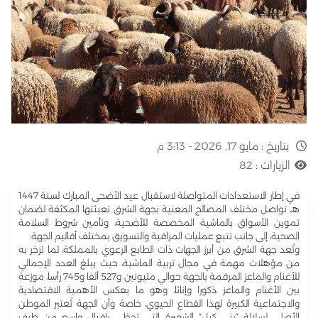
بتاريخ :
مايو 17, 2026 - 3:13 م
الزيارات :
82
في إطار الاستعدادات المتواصلة لاستقبال عيد الأضحى المبارك لسنة 1447
هـ، تواصل مختلف المصالح المعنية بجهة الشرق تعبئتها المكثفة لضمان
تموين الأسواق بالماشية المخصصة للأضحية، وتأمين شروط السلامة
الصحية، إلى جانب تتبع عمليات المراقبة والتسويق بمختلف أقاليم الجهة.
وتُعد جهة الشرق من أبرز الجهات ذات الطابع الرعوي بالمملكة، لما تزخر به
من مؤهلات مهمة في مجال تربية الماشية، حيث يبلغ العدد الإجمالي
للأغنام والماعز المرقمة بالجهة حوالي مليونين و527 ألفا و745 رأسا، موزعة
بين الأغنام والماعز ذكورا وإناثا، وهو ما يعكس الأهمية الاقتصادية
والاجتماعية الكبيرة لهذا القطاع الحيوي، خاصة وأن الجهة تُعتبر الموطن
الأصلي لسلالة “بني كيل” الشهيرة، التي تحظى بإقبال واسع من طرف