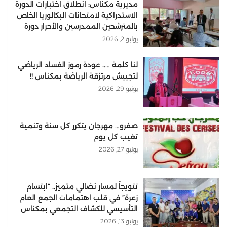
مديرية مكناس: انطلاق اختبارات الدورة
الاستدراكية لامتحانات البكالوريا الخاص
بالمترشحين الممدرسين والأحرار دورة
2026
يوليو 2, 2026
لنا كلمة ….. عودة رموز الفساد الرياضي
لتجييش مرتزقة الرياضة بمكناس !!
يونيو 29, 2026
صفرو… مهرجان يتكرر كل سنة وتنمية
تغيب كل يوم
يونيو 27, 2026
تتويجاً لمسار نضالي متميز.. “ابتسام
زعرة” في قلب اهتمامات الجمع العام
التأسيسي للكشاف التجمعي بمكناس
يونيو 13, 2026