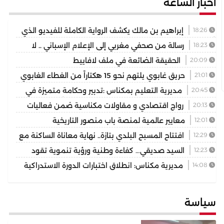
أخبار الساعة
18:26
إبراهيم بن مالك يكشف الرواية الكاملة للفيديو الذي
أشعل مواقع التواصل
18:23
رسالة من صحفي مغربي إلى الإعلام الإسباني .. لا
تختزلوا التاريخ في رواية واحدة
20:09
الحقيقة الضائعة في ملف لافاييط
21:01
حريق غابوي يلتهم نحو 15 هكتاراً من الغطاء الغابوي
بإقليم تازة
20:45
مديرية التعليم بمكناس :تدبير وحكامة متميزة في
توسيع وتجويد العرض المدرسي ثانوية المنتزه التأهيلية نموذجا
20:13
رواج اقتصادي و مقاولات مكناسية ضمن فعاليات
مهرجان عيساوة الدولي
12:01
معايير عالمية لمنصة باب منصور التاريخية
12:29
افتتاح المسبح البلدي بتازة.. نهاية معاناة الساكنة مع
غياب فضاء السباحة الوحيد
12:23
السيد صديقي… كفاءة وطنية ورؤية تنموية تقود
رهان التجمع الوطني للأحرار بإقليم بركان
14:08
مديرية مكناس: انطلاق اختبارات الدورة الاستدراكية
لامتحانات البكالوريا الخاص بالمترشحين الممدرسين والأحرار دورة
2026
سياسة