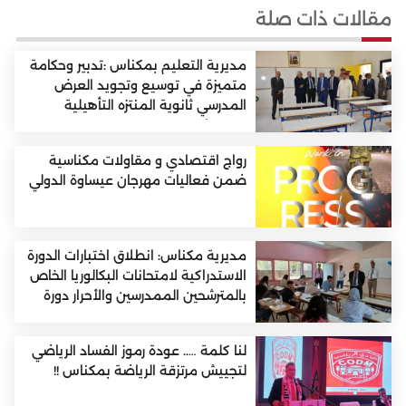
مقالات ذات صلة
مديرية التعليم بمكناس :تدبير وحكامة
متميزة في توسيع وتجويد العرض
المدرسي ثانوية المنتزه التأهيلية
نموذجا
رواج اقتصادي و مقاولات مكناسية
ضمن فعاليات مهرجان عيساوة الدولي
مديرية مكناس: انطلاق اختبارات الدورة
الاستدراكية لامتحانات البكالوريا الخاص
بالمترشحين الممدرسين والأحرار دورة
2026
لنا كلمة ….. عودة رموز الفساد الرياضي
لتجييش مرتزقة الرياضة بمكناس !!