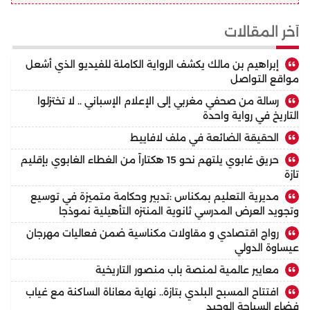
أخر المقالات
إبراهيم بن مالك يكشف الرواية الكاملة للفيديو الذي أشعل
مواقع التواصل
رسالة من صحفي مغربي إلى الإعلام الإسباني .. لا تختزلوا
التاريخ في رواية واحدة
الحقيقة الضائعة في ملف لافاييط
حريق غابوي يلتهم نحو 15 هكتاراً من الغطاء الغابوي بإقليم
تازة
مديرية التعليم بمكناس :تدبير وحكامة متميزة في توسيع
وتجويد العرض المدرسي ثانوية المنتزه التأهيلية نموذجا
رواج اقتصادي و مقاولات مكناسية ضمن فعاليات مهرجان
عيساوة الدولي
معايير عالمية لمنصة باب منصور التاريخية
افتتاح المسبح البلدي بتازة.. نهاية معاناة الساكنة مع غياب
فضاء السباحة الوحيد