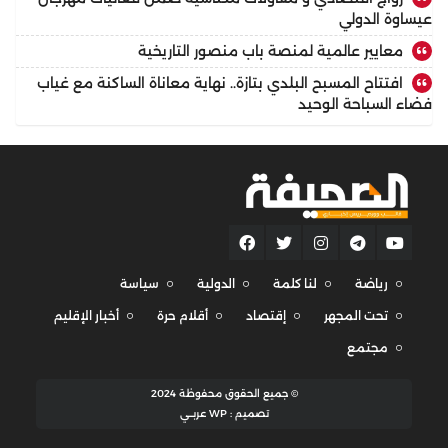
عيساوة الدولي
معايير عالمية لمنصة باب منصور التاريخية
افتتاح المسبح البلدي بتازة.. نهاية معاناة الساكنة مع غياب
فضاء السباحة الوحيد
رياضة
لنا كلمة
الدولية
سياسة
تحت المجهر
إقتصاد
أقلام حرة
أخبار الإقليم
مجتمع
© جميع الحقوق محفوظة 2024
تصميم : WP عربــي