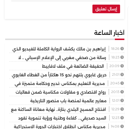
أخبار الساعة
18:26
إبراهيم بن مالك يكشف الرواية الكاملة للفيديو الذي
أشعل مواقع التواصل
18:23
رسالة من صحفي مغربي إلى الإعلام الإسباني .. لا
تختزلوا التاريخ في رواية واحدة
20:09
الحقيقة الضائعة في ملف لافاييط
21:01
حريق غابوي يلتهم نحو 15 هكتاراً من الغطاء الغابوي
بإقليم تازة
20:45
مديرية التعليم بمكناس :تدبير وحكامة متميزة في
توسيع وتجويد العرض المدرسي ثانوية المنتزه التأهيلية نموذجا
20:13
رواج اقتصادي و مقاولات مكناسية ضمن فعاليات
مهرجان عيساوة الدولي
12:01
معايير عالمية لمنصة باب منصور التاريخية
12:29
افتتاح المسبح البلدي بتازة.. نهاية معاناة الساكنة مع
غياب فضاء السباحة الوحيد
12:23
السيد صديقي… كفاءة وطنية ورؤية تنموية تقود
رهان التجمع الوطني للأحرار بإقليم بركان
14:08
مديرية مكناس: انطلاق اختبارات الدورة الاستدراكية