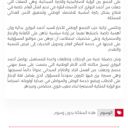
على الجمع بين الرؤية الاستراتيجية والخبرة الميدانية، وهي الصفات التي
جعلت من أحمد البواري أحد الأسماء البارزة في تدبير الشأن العام، خاصة في
قطاع يشكل ركيزة أساسية للاقتصاد الوطني ولتحقيق الأمن الغذائي
للمملكة.
وتكتسي تزكية حزب التجمع الوطني للأحرار للسيد أحمد البواري بدائرة وزان
أهمية خاصة، باعتبارها تعبيراً عن إرادة سياسية تراهن على الكفاءة والإنجاز
والاستمرارية، وعلى شخصيات استطاعت أن تبرهن من مواقع المسؤولية
على قدرتها في خدمة الصالح العام وتحويل التحديات إلى فرص للتنمية
والتقدم.
وبين حصيلة غنية من الإنجازات وتطلعات واعدة للمستقبل، يواصل أحمد
البواري ترسيخ مكانته كأحد الأطر الوطنية التي بصمت على مسار مهني
متميز، وجعلت من العمل الجاد والالتزام الميداني عنواناً دائماً لمسيرتها.
وهي مسيرة يرى فيها كثيرون نموذجاً للمسؤول الذي يفضل لغة الإنجاز
على الخطاب، ويضع خدمة الوطن والمواطن في صدارة أولوياته، انسجاماً
مع الرؤية الملكية المتبصرة لبناء مغرب قوي، متضامن، ومزدهر.
هذه المقالة بدون وسوم . .
الوسوم