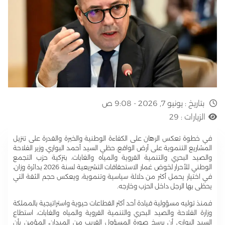
بتاريخ :
يونيو 7, 2026 - 9:08 ص
الزيارات :
29
في خطوة تعكس الرهان على الكفاءة الوطنية والخبرة والقدرة على تنزيل
المشاريع التنموية على أرض الواقع، حظي السيد أحمد البواري، وزير الفلاحة
والصيد البحري والتنمية القروية والمياه والغابات، بتزكية حزب التجمع
الوطني للأحرار لخوض غمار الاستحقاقات التشريعية لسنة 2026 بدائرة وزان،
في اختيار يحمل أكثر من دلالة سياسية وتنموية، ويعكس حجم الثقة التي
يحظى بها الرجل داخل الحزب وخارجه.
فمنذ توليه مسؤولية قيادة أحد أكثر القطاعات حيوية واستراتيجية بالمملكة
وزارة الفلاحة والصيد البحري والتنمية القروية والمياه والغابات، استطاع
السيد البواري أن يرسخ صورة المسؤول القريب من الميدان، المؤمن بأن