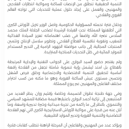
التنمية الحقيقية تنطلق من الإنصات للساكنة ومواكبة انتظارات الفلاحين
والمهنيين، والعمل على إيجاد حلول عملية للتحديات التي تواجه العالم
القروي والفلاحي.
وخلال فترة تحمله المسؤولية الحكومية، واصل الوزير تنزيل الأوراش الكبرى
التي أطلقتها المملكة تحت القيادة الرشيدة لصاحب الجلالة الملك محمد
السادس نصره الله، واضعاً في صلب اهتماماته تعزيز السيادة الغذائية
للمغرب، وتقوية تنافسية القطاع الفلاحي، وتطوير سلاسل الإنتاج، وتثمين
المنتجات المجالية، إلى جانب مواصلة الجهود الرامية إلى التدبير المستدام
للموارد المائية في ظل التحديات المناخية المتزايدة.
ولم يقتصر حضور السيد البواري على الجوانب التقنية والإدارية المرتبطة
بالقطاع، بل امتد ليشمل رؤية تنموية شاملة تجعل من الفلاحة رافعة
أساسية لتحقيق التنمية الاقتصادية والاجتماعية وخلق فرص الشغل
وتحسين مستوى عيش الساكنة القروية، وهو ما مكنه من كسب احترام
مختلف الفاعلين والمهنيين عبر ربوع المملكة.
وفي جهة طنجة تطوان الحسيمة، وخاصة بإقليم وزان، ينظر العديد من
المتتبعين إلى تزكية أحمد البواري باعتبارها قيمة مضافة للمشهد السياسي
والتنموي، بالنظر إلى ما راكمه من تجربة ميدانية وخبرة تدبيرية واسعة، وما
أبان عنه من قدرة على مواكبة الأوراش الاستراتيجية الكبرى التي تهم الفلاحة
التضامنية والتنمية القروية وتدبير الموارد الطبيعية.
ويؤكد عدد من المهنيين والفاعلين أن المرحلة الراهنة تتطلب كفاءات قادرة