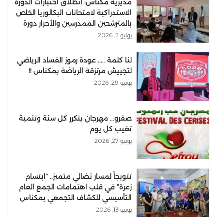
مديرية مكناس: انطلاق اختبارات الدورة
الاستدراكية لامتحانات البكالوريا الخاص
بالمترشحين الممدرسين والأحرار دورة
2026
يوليو 2, 2026
لنا كلمة ….. عودة رموز الفساد الرياضي
لتجييش مرتزقة الرياضة بمكناس !!
يونيو 29, 2026
صفرو… مهرجان يتكرر كل سنة وتنمية
تغيب كل يوم
يونيو 27, 2026
تتويجاً لمسار نضالي متميز.. “ابتسام
زعرة” في قلب اهتمامات الجمع العام
التأسيسي للكشاف التجمعي بمكناس
يونيو 13, 2026