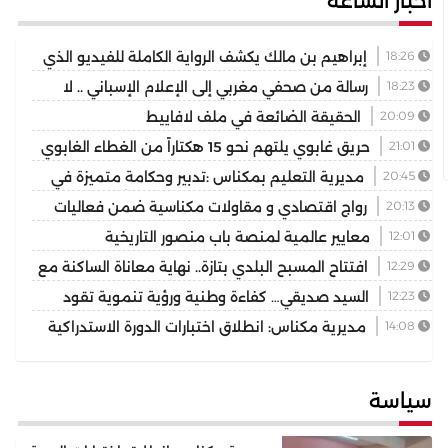
أخبار الساعة
18:26
إبراهيم بن مالك يكشف الرواية الكاملة للفيديو الذي
أشعل مواقع التواصل
18:23
رسالة من صحفي مغربي إلى الإعلام الإسباني .. لا
تختزلوا التاريخ في رواية واحدة
20:09
الحقيقة الضائعة في ملف لافاييط
21:01
حريق غابوي يلتهم نحو 15 هكتاراً من الغطاء الغابوي
بإقليم تازة
20:45
مديرية التعليم بمكناس :تدبير وحكامة متميزة في
توسيع وتجويد العرض المدرسي ثانوية المنتزه التأهيلية نموذجا
20:13
رواج اقتصادي و مقاولات مكناسية ضمن فعاليات
مهرجان عيساوة الدولي
12:01
معايير عالمية لمنصة باب منصور التاريخية
12:29
افتتاح المسبح البلدي بتازة.. نهاية معاناة الساكنة مع
غياب فضاء السباحة الوحيد
12:23
السيد صديقي… كفاءة وطنية ورؤية تنموية تقود
رهان التجمع الوطني للأحرار بإقليم بركان
14:08
مديرية مكناس: انطلاق اختبارات الدورة الاستدراكية
لامتحانات البكالوريا الخاص بالمترشحين الممدرسين والأحرار دورة
2026
سياسة