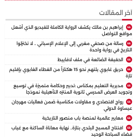
أخر المقالات
إبراهيم بن مالك يكشف الرواية الكاملة للفيديو الذي أشعل
مواقع التواصل
رسالة من صحفي مغربي إلى الإعلام الإسباني .. لا تختزلوا
التاريخ في رواية واحدة
الحقيقة الضائعة في ملف لافاييط
حريق غابوي يلتهم نحو 15 هكتاراً من الغطاء الغابوي بإقليم
تازة
مديرية التعليم بمكناس :تدبير وحكامة متميزة في توسيع
وتجويد العرض المدرسي ثانوية المنتزه التأهيلية نموذجا
رواج اقتصادي و مقاولات مكناسية ضمن فعاليات مهرجان
عيساوة الدولي
معايير عالمية لمنصة باب منصور التاريخية
افتتاح المسبح البلدي بتازة.. نهاية معاناة الساكنة مع غياب
فضاء السباحة الوحيد