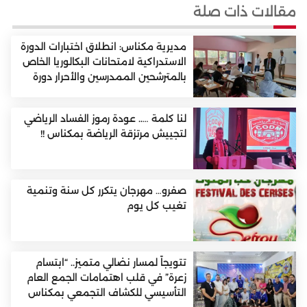
مقالات ذات صلة
مديرية مكناس: انطلاق اختبارات الدورة
الاستدراكية لامتحانات البكالوريا الخاص
بالمترشحين الممدرسين والأحرار دورة
2026
لنا كلمة ….. عودة رموز الفساد الرياضي
لتجييش مرتزقة الرياضة بمكناس !!
صفرو… مهرجان يتكرر كل سنة وتنمية
تغيب كل يوم
تتويجاً لمسار نضالي متميز.. “ابتسام
زعرة” في قلب اهتمامات الجمع العام
التأسيسي للكشاف التجمعي بمكناس