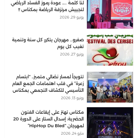
لنا كلمة ….. عودة رموز الفساد الرياضي
لتجييش مرتزقة الرياضة بمكناس !!
يونيو 29, 2026
صفرو… مهرجان يتكرر كل سنة وتنمية
تغيب كل يوم
يونيو 27, 2026
تتويجاً لمسار نضالي متميز.. “ابتسام
زعرة” في قلب اهتمامات الجمع العام
التأسيسي للكشاف التجمعي بمكناس
يونيو 13, 2026
مكناس تهتز على إيقاعات الفنون
الحضرية: إسدال الستار على الدورة 20
لمهرجان “HipHop Du Bled”
مايو 24, 2026