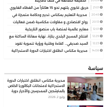
20:09
الحقيقة الضائعة في ملف لافاييط
21:01
حريق غابوي يلتهم نحو 15 هكتاراً من الغطاء الغابوي
بإقليم تازة
20:45
مديرية التعليم بمكناس :تدبير وحكامة متميزة في
توسيع وتجويد العرض المدرسي ثانوية المنتزه التأهيلية نموذجا
20:13
رواج اقتصادي و مقاولات مكناسية ضمن فعاليات
مهرجان عيساوة الدولي
12:01
معايير عالمية لمنصة باب منصور التاريخية
12:29
افتتاح المسبح البلدي بتازة.. نهاية معاناة الساكنة مع
غياب فضاء السباحة الوحيد
12:23
السيد صديقي… كفاءة وطنية ورؤية تنموية تقود
رهان التجمع الوطني للأحرار بإقليم بركان
14:08
مديرية مكناس: انطلاق اختبارات الدورة الاستدراكية
لامتحانات البكالوريا الخاص بالمترشحين الممدرسين والأحرار دورة
2026
سياسة
مديرية مكناس: انطلاق اختبارات الدورة
الاستدراكية لامتحانات البكالوريا الخاص
بالمترشحين الممدرسين والأحرار دورة
2026
يوليو 2, 2026