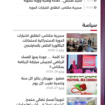
12:23
السيد صديقي… كفاءة وطنية ورؤية تنموية
تقود رهان التجمع الوطني للأحرار بإقليم بركان
14:08
مديرية مكناس: انطلاق اختبارات الدورة
الاستدراكية لامتحانات البكالوريا الخاص بالمترشحين
الممدرسين والأحرار دورة 2026
سياسة
مديرية مكناس: انطلاق اختبارات
الدورة الاستدراكية لامتحانات
البكالوريا الخاص بالمترشحين
يوليو 2, 2026
الممدرسين والأحرار دورة 2026
لنا كلمة ….. عودة رموز الفساد
الرياضي لتجييش مرتزقة الرياضة
بمكناس !!
يونيو 29, 2026
صفرو… مهرجان يتكرر كل سنة
وتنمية تغيب كل يوم
يونيو 27, 2026
تتويجاً لمسار نضالي متميز..
“ابتسام زعرة” في قلب اهتمامات