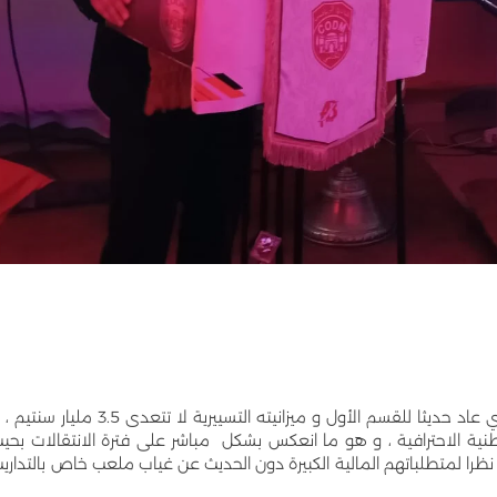
ما تعيشه الكوديم اليوم هو أمر طبيعي باعتبار النادي عاد حديثا للقسم الأول و ميزانيته التسييرية لا تتعدى 3.5 مليار
نية الاحترافية ، و هو ما انعكس بشكل مباشر على فترة الانتقالات بحي
ا لمتطلباتهم المالية الكبيرة دون الحديث عن غياب ملعب خاص بالتداري