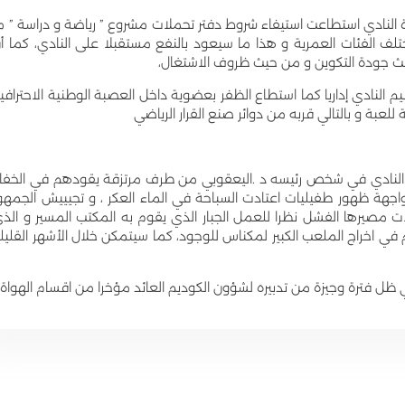
ارة النادي استطاعت استيفاء شروط دفتر تحملات مشروع ” رياضة و دراسة ” م
فئات العمرية و هذا ما سيعود بالنفع مستقبلا على النادي، كما أ
ث جودة التكوين و من حيث ظروف الاشتغال،
م النادي إداريا كما استطاع الظفر بعضوية داخل العصبة الوطنية الاحترافي
 للعبة و بالتالي قربه من دوائر صنع القرار الرياضي
 النادي في شخص رئيسه د .اليعقوبي من طرف مرتزقة يقودهم في الخفا
واجهة ظهور طفيليات اعتادت السباحة في الماء العكر ، و تجيييش الجمهو
ت مصيرها الفشل نظرا للعمل الجبار الذي يقوم به المكتب المسير و الذ
 في اخراج الملعب الكبير لمكناس للوجود، كما سيتمكن خلال الأشهر القليل
ظل فترة وجيزة من تدبيره لشؤون الكوديم العائد مؤخرا من اقسام الهواة 