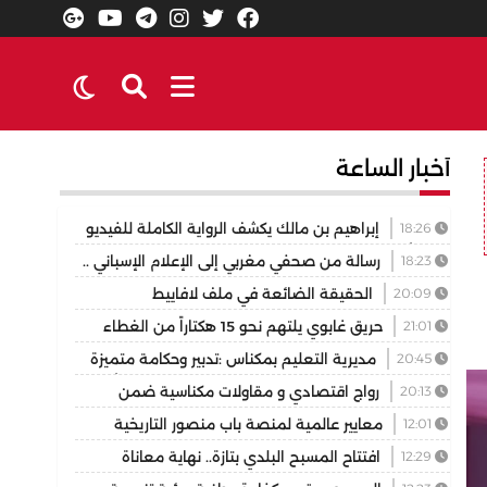
أخبار الساعة
18:26
إبراهيم بن مالك يكشف الرواية الكاملة للفيديو
الذي أشعل مواقع التواصل
18:23
رسالة من صحفي مغربي إلى الإعلام الإسباني ..
لا تختزلوا التاريخ في رواية واحدة
20:09
الحقيقة الضائعة في ملف لافاييط
21:01
حريق غابوي يلتهم نحو 15 هكتاراً من الغطاء
الغابوي بإقليم تازة
20:45
مديرية التعليم بمكناس :تدبير وحكامة متميزة
في توسيع وتجويد العرض المدرسي ثانوية المنتزه التأهيلية
20:13
رواج اقتصادي و مقاولات مكناسية ضمن
نموذجا
فعاليات مهرجان عيساوة الدولي
12:01
معايير عالمية لمنصة باب منصور التاريخية
12:29
افتتاح المسبح البلدي بتازة.. نهاية معاناة
الساكنة مع غياب فضاء السباحة الوحيد