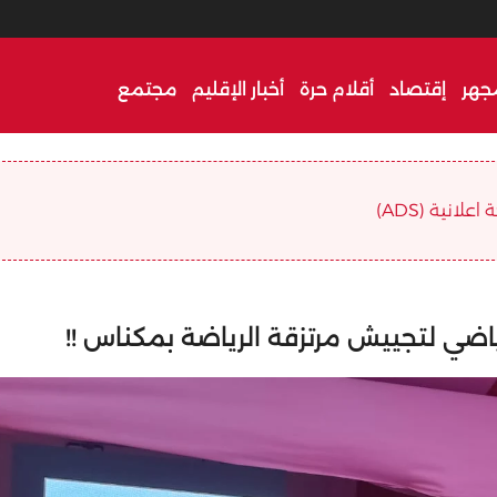
جهر
إقتصاد
أقلام حرة
أخبار الإقليم
مجتمع
علانية (ADS)
رياضي لتجييش مرتزقة الرياضة بمكناس !!