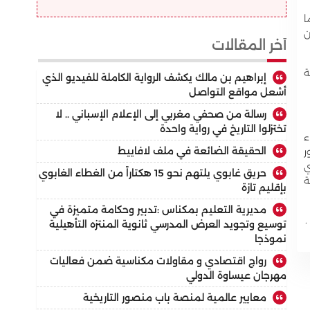
ا
ن
أخر المقالات
ة
إبراهيم بن مالك يكشف الرواية الكاملة للفيديو الذي
أشعل مواقع التواصل
رسالة من صحفي مغربي إلى الإعلام الإسباني .. لا
تختزلوا التاريخ في رواية واحدة
ء
الحقيقة الضائعة في ملف لافاييط
ر
ي
حريق غابوي يلتهم نحو 15 هكتاراً من الغطاء الغابوي
ة
بإقليم تازة
مديرية التعليم بمكناس :تدبير وحكامة متميزة في
.
توسيع وتجويد العرض المدرسي ثانوية المنتزه التأهيلية
نموذجا
رواج اقتصادي و مقاولات مكناسية ضمن فعاليات
مهرجان عيساوة الدولي
معايير عالمية لمنصة باب منصور التاريخية