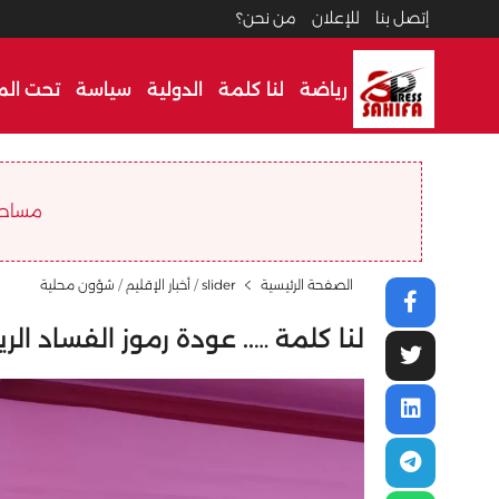
إتصل بنا
للإعلان
من نحن؟
رياضة
لنا كلمة
الدولية
سياسة
تحت الم
مساحة ا
الصفحة الرئيسية
slider
/
أخبار الإقليم
/
شؤون محلية
لنا كلمة ….. عودة رموز الفساد ال