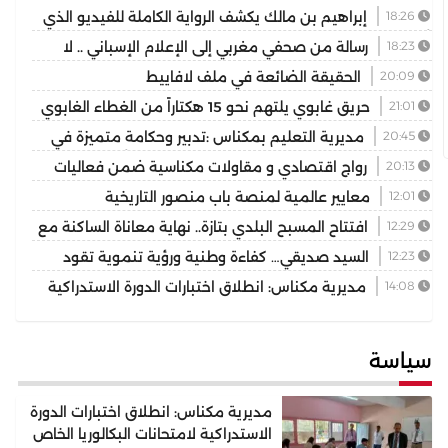
18:26
إبراهيم بن مالك يكشف الرواية الكاملة للفيديو الذي
أشعل مواقع التواصل
18:23
رسالة من صحفي مغربي إلى الإعلام الإسباني .. لا
تختزلوا التاريخ في رواية واحدة
20:09
الحقيقة الضائعة في ملف لافاييط
21:01
حريق غابوي يلتهم نحو 15 هكتاراً من الغطاء الغابوي
بإقليم تازة
20:45
مديرية التعليم بمكناس :تدبير وحكامة متميزة في
توسيع وتجويد العرض المدرسي ثانوية المنتزه التأهيلية نموذجا
20:13
رواج اقتصادي و مقاولات مكناسية ضمن فعاليات
مهرجان عيساوة الدولي
12:01
معايير عالمية لمنصة باب منصور التاريخية
12:29
افتتاح المسبح البلدي بتازة.. نهاية معاناة الساكنة مع
غياب فضاء السباحة الوحيد
12:23
السيد صديقي… كفاءة وطنية ورؤية تنموية تقود
رهان التجمع الوطني للأحرار بإقليم بركان
14:08
مديرية مكناس: انطلاق اختبارات الدورة الاستدراكية
لامتحانات البكالوريا الخاص بالمترشحين الممدرسين والأحرار دورة
2026
سياسة
مديرية مكناس: انطلاق اختبارات الدورة
الاستدراكية لامتحانات البكالوريا الخاص