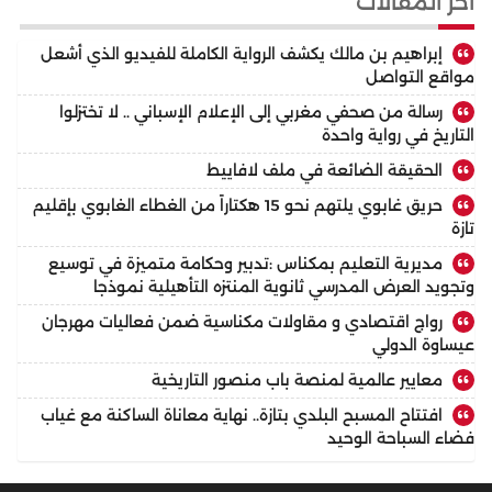
أخر المقالات
إبراهيم بن مالك يكشف الرواية الكاملة للفيديو الذي أشعل
مواقع التواصل
رسالة من صحفي مغربي إلى الإعلام الإسباني .. لا تختزلوا
التاريخ في رواية واحدة
الحقيقة الضائعة في ملف لافاييط
حريق غابوي يلتهم نحو 15 هكتاراً من الغطاء الغابوي بإقليم
تازة
مديرية التعليم بمكناس :تدبير وحكامة متميزة في توسيع
وتجويد العرض المدرسي ثانوية المنتزه التأهيلية نموذجا
رواج اقتصادي و مقاولات مكناسية ضمن فعاليات مهرجان
عيساوة الدولي
معايير عالمية لمنصة باب منصور التاريخية
افتتاح المسبح البلدي بتازة.. نهاية معاناة الساكنة مع غياب
فضاء السباحة الوحيد