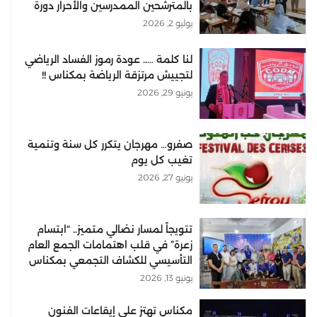
بالمترشحين الممدرسين والأحرار دورة
2026
يوليو 2, 2026
لنا كلمة ….. عودة رموز الفساد الرياضي
لتجييش مرتزقة الرياضة بمكناس !!
يونيو 29, 2026
صفرو… مهرجان يتكرر كل سنة وتنمية
تغيب كل يوم
يونيو 27, 2026
تتويجاً لمسار نضالي متميز.. “ابتسام
زعرة” في قلب اهتمامات الجمع العام
التأسيسي للكشاف التجمعي بمكناس
يونيو 13, 2026
مكناس تهتز على إيقاعات الفنون