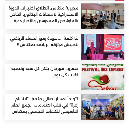
مديرية مكناس: انطلاق اختبارات الدورة
الاستدراكية لامتحانات البكالوريا الخاص
بالمترشحين الممدرسين والأحرار دورة
2026
لنا كلمة ….. عودة رموز الفساد الرياضي
لتجييش مرتزقة الرياضة بمكناس !!
صفرو… مهرجان يتكرر كل سنة وتنمية
تغيب كل يوم
تتويجاً لمسار نضالي متميز.. “ابتسام
زعرة” في قلب اهتمامات الجمع العام
التأسيسي للكشاف التجمعي بمكناس