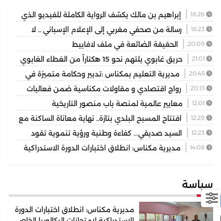
18:26
إبراهيم بن مالك يكشف الرواية الكاملة للفيديو الذي
أشعل مواقع التواصل
18:23
رسالة من صحفي مغربي إلى الإعلام الإسباني .. لا
تختزلوا التاريخ في رواية واحدة
20:09
الحقيقة الضائعة في ملف لافاييط
21:01
حريق غابوي يلتهم نحو 15 هكتاراً من الغطاء الغابوي
بإقليم تازة
20:45
مديرية التعليم بمكناس :تدبير وحكامة متميزة في
توسيع وتجويد العرض المدرسي ثانوية المنتزه التأهيلية نموذجا
20:13
رواج اقتصادي و مقاولات مكناسية ضمن فعاليات
مهرجان عيساوة الدولي
12:01
معايير عالمية لمنصة باب منصور التاريخية
12:29
افتتاح المسبح البلدي بتازة.. نهاية معاناة الساكنة مع
غياب فضاء السباحة الوحيد
12:23
السيد صديقي… كفاءة وطنية ورؤية تنموية تقود
رهان التجمع الوطني للأحرار بإقليم بركان
14:08
مديرية مكناس: انطلاق اختبارات الدورة الاستدراكية
لامتحانات البكالوريا الخاص بالمترشحين الممدرسين والأحرار دورة
2026
سياسة
مديرية مكناس: انطلاق اختبارات الدورة
الاستدراكية لامتحانات البكالوريا الخاص