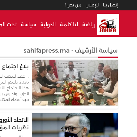
إتصل بنا
للإعلان
من نحن؟
رياضة
لنا كلمة
الدولية
سياسة
تحت الم
سياسة الأرشيف - sahifapress.ma
بلاغ اجتماع
2026 بالمقر
هذا الاجتماع للت
للحزب، وتدارس 
فيه أعضاء المكتب
الاتحاد الأو
نظريات المؤ