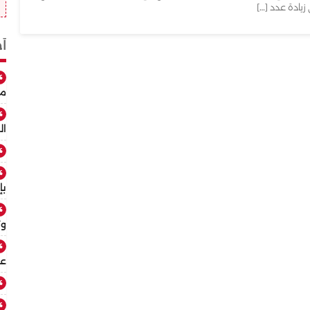
زيادة عدد […]
أ
مو
ال
بإ
وت
عي