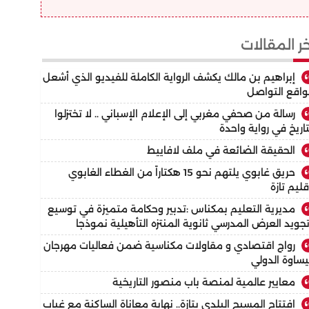
خر المقالات
إبراهيم بن مالك يكشف الرواية الكاملة للفيديو الذي أشعل
اقع التواصل
رسالة من صحفي مغربي إلى الإعلام الإسباني .. لا تختزلوا
تاريخ في رواية واحدة
الحقيقة الضائعة في ملف لافاييط
حريق غابوي يلتهم نحو 15 هكتاراً من الغطاء الغابوي
قليم تازة
مديرية التعليم بمكناس :تدبير وحكامة متميزة في توسيع
جويد العرض المدرسي ثانوية المنتزه التأهيلية نموذجا
رواج اقتصادي و مقاولات مكناسية ضمن فعاليات مهرجان
ساوة الدولي
معايير عالمية لمنصة باب منصور التاريخية
افتتاح المسبح البلدي بتازة.. نهاية معاناة الساكنة مع غياب