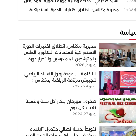
12:23
السيد صديقي… كفاءة وطنية ورؤية تنموية تقود رهان
تجمع الوطني للأحرار بإقليم بركان
14:08
مديرية مكناس: انطلاق اختبارات الدورة الاستدراكية
متحانات البكالوريا الخاص بالمترشحين الممدرسين والأحرار دورة
202
ياسة
مديرية مكناس: انطلاق اختبارات الدورة
الاستدراكية لامتحانات البكالوريا الخاص
بالمترشحين الممدرسين والأحرار دورة
يوليو 2, 2026
2026
لنا كلمة ….. عودة رموز الفساد الرياضي
لتجييش مرتزقة الرياضة بمكناس !!
يونيو 29, 2026
صفرو… مهرجان يتكرر كل سنة وتنمية
تغيب كل يوم
يونيو 27, 2026
تتويجاً لمسار نضالي متميز.. “ابتسام
زعرة” في قلب اهتمامات الجمع العام