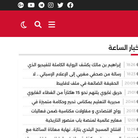
بار الساعة
18:26
إبراهيم بن مالك يكشف الرواية الكاملة للفيديو الذي
شعل مواقع التواصل
18:23
رسالة من صحفي مغربي إلى الإعلام الإسباني .. لا
تزلوا التاريخ في رواية واحدة
20:09
الحقيقة الضائعة في ملف لافاييط
21:01
حريق غابوي يلتهم نحو 15 هكتاراً من الغطاء الغابوي
قليم تازة
20:45
مديرية التعليم بمكناس :تدبير وحكامة متميزة في
سيع وتجويد العرض المدرسي ثانوية المنتزه التأهيلية نموذجا
20:13
رواج اقتصادي و مقاولات مكناسية ضمن فعاليات
رجان عيساوة الدولي
12:01
معايير عالمية لمنصة باب منصور التاريخية
12:29
افتتاح المسبح البلدي بتازة.. نهاية معاناة الساكنة مع
اب فضاء السباحة الوحيد