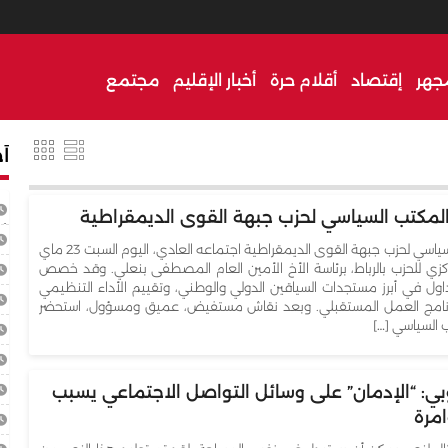
جهر
إقتصاد
أقلام حرة
أخبار الإقليم
مجتمع
أخ
 المكتب السياسي لحزب جبهة القوى الديمقراطية
أ
. عقد المكتب السياسي لحزب جبهة القوى الديمقراطية اجتماعه العادي، اليوم السبت 23 ماي
تخ
 المركزي للحزب بالرباط، برئاسة الأخ الأمين العام المصطفى بنعلي. وقد خصص
داول في أبرز مستجدات السياقين الدولي والوطني، وتقييم الأداء التنظيمي
برنامج العمل المستقبلي. وبعد نقاش مستفيض، عميق ومسؤول، استحضر
بإ
 السياسي […]
تو
مه
روبي: “الإدمان” على وسائل التواصل الاجتماعي يسبب
امرة
غي